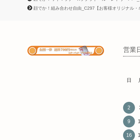
顔でか！組み合わせ自由_C297【お客様オリジナル
営業
日
2
9
16