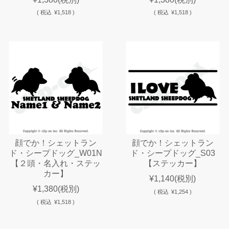
(
税込
¥1,518 )
(
税込
¥1,518 )
顔でか！シェットラン
顔でか！シェットラン
ド・シープドッグ_W01N
ド・シープドッグ_S03
【２頭・名入れ・ステッ
【ステッカー】
カー】
¥1,140
(税別)
¥1,380
(税別)
(
税込
¥1,254 )
(
税込
¥1,518 )