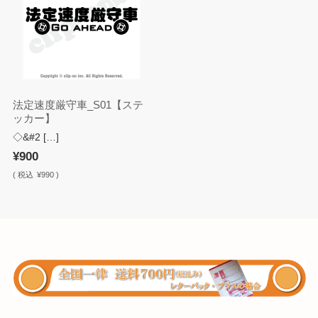
法定速度厳守車_S01【ステ
ッカー】
◇&#2 […]
¥900
(
税込
¥990 )