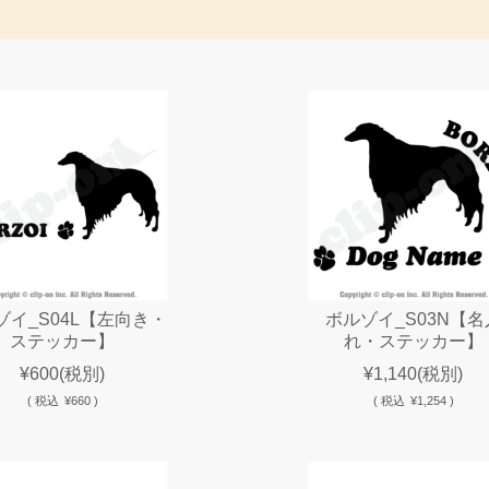
ゾイ_S04L【左向き・
ボルゾイ_S03N【名
ステッカー】
れ・ステッカー】
¥600
(税別)
¥1,140
(税別)
(
税込
¥660 )
(
税込
¥1,254 )