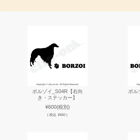
ボルゾイ_S04R【右向
ボル
き・ステッカー】
¥600
(税別)
(
税込
¥660 )