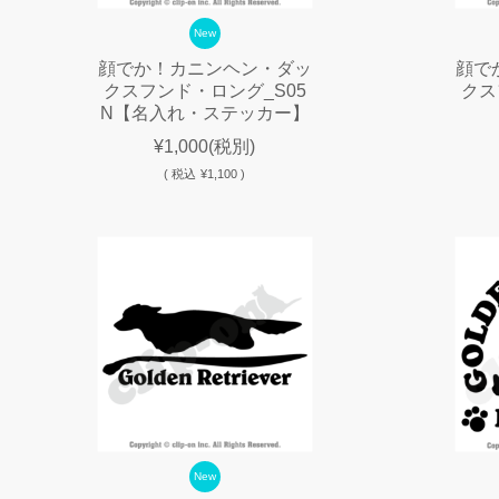
New
顔でか！カニンヘン・ダッ
顔で
クスフンド・ロング_S05
クス
N【名入れ・ステッカー】
¥1,000
(税別)
(
税込
¥1,100 )
New