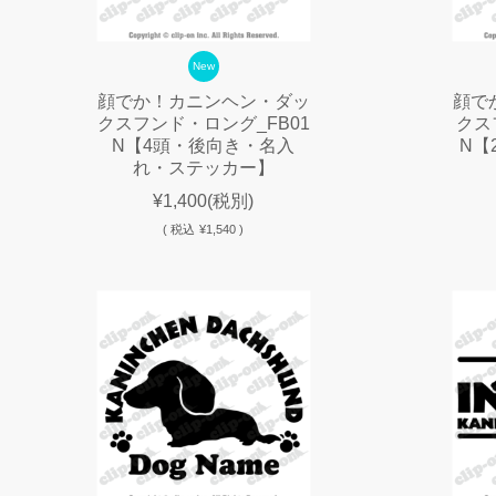
New
顔でか！カニンヘン・ダッ
顔で
クスフンド・ロング_FB01
クス
N【4頭・後向き・名入
N【
れ・ステッカー】
¥1,400
(税別)
(
税込
¥1,540 )