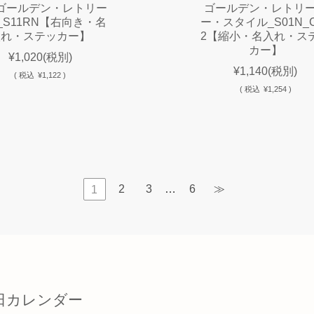
ゴールデン・レトリー
ゴールデン・レトリ
_S11RN【右向き・名
ー・スタイル_S01N_C
入れ・ステッカー】
2【縮小・名入れ・ス
カー】
¥1,020
(税別)
¥1,140
(税別)
(
税込
¥1,122 )
(
税込
¥1,254 )
2
3
…
6
≫
1
日カレンダー