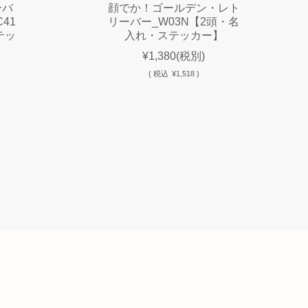
ーバ
顔でか！ゴールデン・レト
41
リーバー_W03N【2頭・名
テッ
入れ・ステッカー】
¥1,380
(税別)
(
税込
¥1,518 )