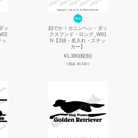
New
ダッ
顔でか！カニンヘン・ダッ
02
クスフンド・ロング_W01
テッ
N【2頭・名入れ・ステッ
カー】
¥1,380
(税別)
(
税込
¥1,518 )