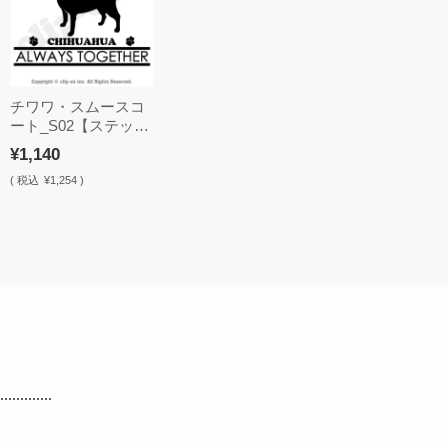
チワワ・スムースコ
ート_S02【ステッカ
ー】
¥1,140
(
税込
¥1,254 )