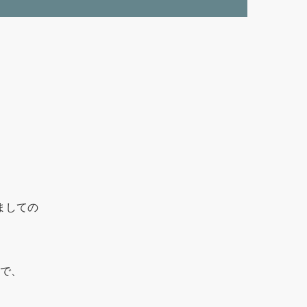
ましての
で、