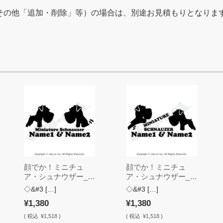
その他「追加・削除」等）の場合は、別途お見積もりとなりま
顔でか！ミニチュ
顔でか！ミニチュ
ア・シュナウザー_W
ア・シュナウザー_W
15N【2頭・垂耳・名
14N【2頭・垂耳・名
◇&#3 […]
◇&#3 […]
入れ・ステッカー】
入れ・ステッカー】
¥1,380
¥1,380
(
税込
¥1,518 )
(
税込
¥1,518 )