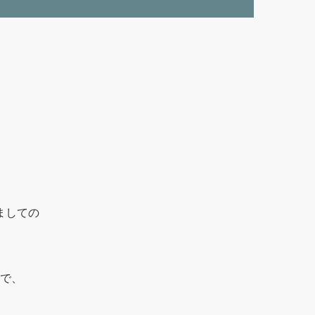
ましての
で、