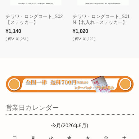
チワワ・ロングコート_S02
チワワ・ロングコート_S01
【ステッカー】
N【名入れ・ステッカー】
¥1,140
¥1,020
(
税込
¥1,254 )
(
税込
¥1,122 )
営業日カレンダー
今月(2026年8月)
日
月
火
水
木
金
土