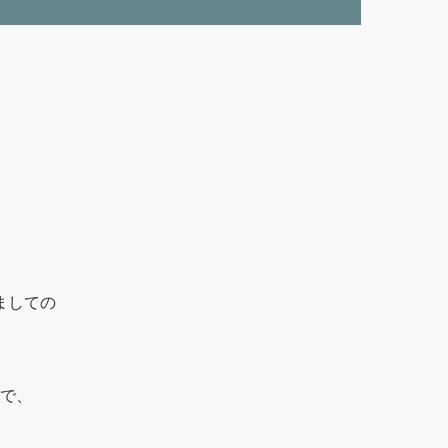
ましての
で、