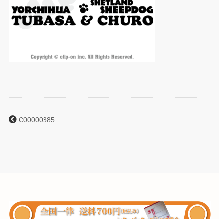
C00000385